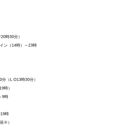
20時30分）
ン（14時）～23時
時
分（L.O13時30分）
19時）
～9時
19時
浴※）