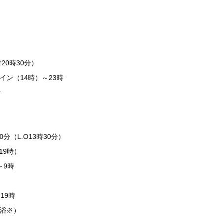
20時30分）
ン（14時）～23時
時
分（L.O13時30分）
19時）
～9時
19時
浴※）