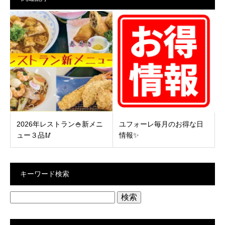
2026年レストラン🍚新メニ
ユフォーレ毎月のお得な日
ュー３品🥢
情報✨
キーワード検索
検
索: